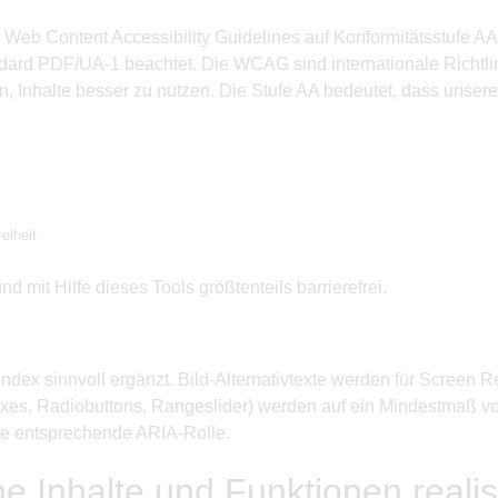
igen Web Content Accessibility Guidelines auf Konformitätsstuf
ard PDF/UA-1 beachtet. Die WCAG sind internationale Richtlinie
Inhalte besser zu nutzen. Die Stufe AA bedeutet, dass unsere 
eiheit
 mit Hilfe dieses Tools größtenteils barrierefrei.
abindex sinnvoll ergänzt. Bild-Alternativtexte werden für Screen 
boxes, Radiobuttons, Rangeslider) werden auf ein Mindestmaß vo
die entsprechende ARIA-Rolle.
e Inhalte und Funktionen realisi