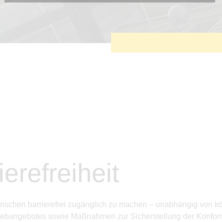
Diese Cookies sind erforderlich, um die grundlegende
Funktionalität der Website zu sichern.
Tracking- und Targeting-Cookies
Diese Cookies sind erforderlich, um unsere Website auf Ihre
Bedürfnisse hin zu optimieren. Hierzu gehört eine
bedarfsgerechte Gestaltung und fortlaufende Verbesserung
unseres Angebotes einschließlich der Verknüpfung zu
Social-Media-Angeboten von z.B. Facebook und LinkedIn.
Betreibercookies
Diese Cookies sind erforderlich, um z.B. Google Maps zu
nutzen oder eingebettete Videos abspielen zu können.
erefreiheit
 Menschen barrierefrei zugänglich zu machen – unabhängig von 
s Webangebotes sowie Maßnahmen zur Sicherstellung der Konform