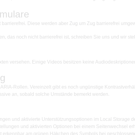
rmulare
barrierefrei. Diese werden aber Zug um Zug barrierefrei umgewa
das noch nicht barrierefrei ist, schreiben Sie uns und wir stel
texten versehen. Einige Videos besitzen keine Audiodeskriptionen
ng
e ARIA-Rollen. Vereinzelt gibt es noch ungünstige Kontrastverhä
ssive an, sobald solche Umstände bemerkt werden.
ungen und aktivierte Unterstützungsoptionen im Local Storage 
nstellungen und aktivierten Optionen bei einem Seitenwechsel 
ist erkennbar am grünen Häkchen des Symbols bei geschlossenem