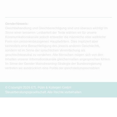
Genderhinweis:
Gleichbehandlung und Gleichberechtigung sind uns überaus wichtig! Im
Sinne einer besseren Lesbarkeit der Texte wählen wir für unsere
Kommunikationskanäle jedoch entweder die männliche oder weibliche
Form von personenbezogenen Hauptwörtern. Dies impliziert aber
keinesfalls eine Benachteiligung des jeweils anderen Geschlechts,
sondern ist im Sinne der sprachlichen Vereinfachung als
geschlechtsneutral zu verstehen. Alle Menschen mögen sich von den
Inhalten unserer Informationskanäle gleichermaßen angesprochen fühlen.
Im Sinne der Gender Mainstreaming-Strategie der Bundesregierung
vertreten wir ausdrücklich eine Politik der gleichstellungssensiblen
Informationsvermittlung.
© Copyright 2026 ETL Pülm & Kollegen GmbH
Steuerberatungsgesellschaft. Alle Rechte vorbehalten.