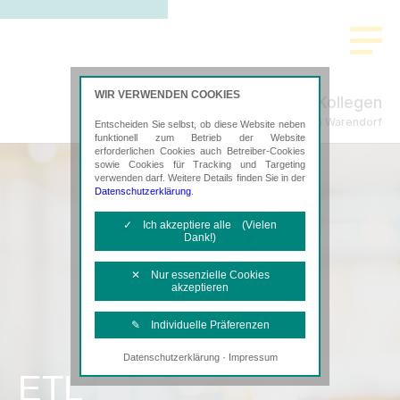
WIR VERWENDEN COOKIES
Pülm & Kollegen
Steuerberatung in Warendorf
Entscheiden Sie selbst, ob diese Website neben
funktionell zum Betrieb der Website
erforderlichen Cookies auch Betreiber-Cookies
sowie Cookies für Tracking und Targeting
verwenden darf. Weitere Details finden Sie in der
Datenschutzerklärung
.
✓ Ich akzeptiere alle (Vielen
Dank!)
✕ Nur essenzielle Cookies
akzeptieren
✎ Individuelle Präferenzen
·
Datenschutzerklärung
Impressum
Notwendige Cookies
ETL
Diese Cookies sind erforderlich, um die
grundlegende Funktionalität der Website