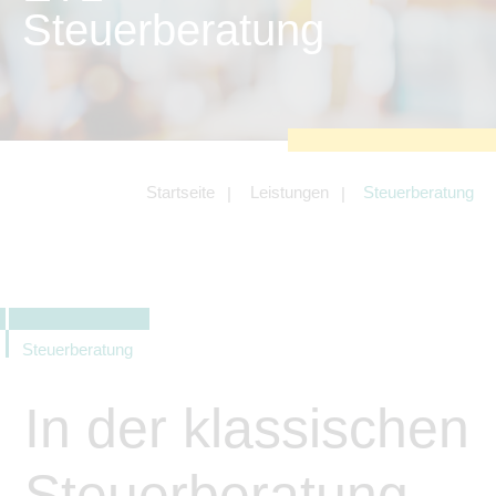
zu sichern.
Steuerberatung
Tracking- und Targeting-Cookies
Diese Cookies sind erforderlich, um
unsere Website auf Ihre Bedürfnisse hin
zu optimieren. Hierzu gehört eine
bedarfsgerechte Gestaltung und
fortlaufende Verbesserung unseres
Angebotes einschließlich der
Verknüpfung zu Social-Media-
Angeboten von z.B. Facebook und
Startseite
Leistungen
Steuerberatung
LinkedIn.
Betreibercookies
Diese Cookies sind erforderlich, um z.B.
Google Maps zu nutzen oder
eingebettete Videos abspielen zu
können.
Steuerberatung
In der klassischen
Steuerberatung